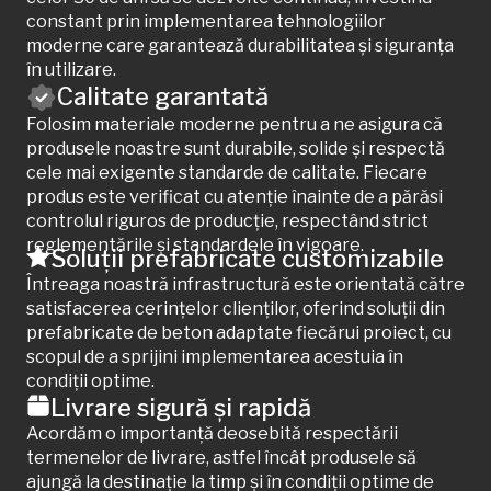
constant prin implementarea tehnologiilor
moderne care garantează durabilitatea și siguranța
în utilizare.
Calitate garantată
Folosim materiale moderne pentru a ne asigura că
produsele noastre sunt durabile, solide și respectă
cele mai exigente standarde de calitate. Fiecare
produs este verificat cu atenție înainte de a părăsi
controlul riguros de producție, respectând strict
reglementările și standardele în vigoare.
Soluții prefabricate customizabile
Întreaga noastră infrastructură este orientată către
satisfacerea cerințelor clienților, oferind soluții din
prefabricate de beton adaptate fiecărui proiect, cu
scopul de a sprijini implementarea acestuia în
condiții optime.
Livrare sigură și rapidă
Acordăm o importanță deosebită respectării
termenelor de livrare, astfel încât produsele să
ajungă la destinație la timp și în condiții optime de