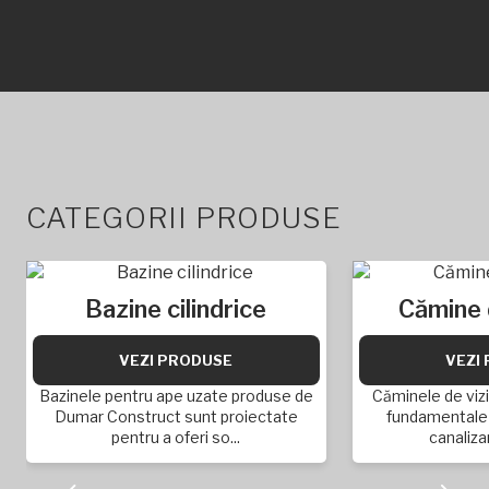
CATEGORII PRODUSE
Bazine cilindrice
Cămine 
VEZI PRODUSE
VEZI
Bazinele pentru ape uzate produse de
Căminele de viz
Dumar Construct sunt proiectate
fundamentale 
pentru a oferi so...
canalizar