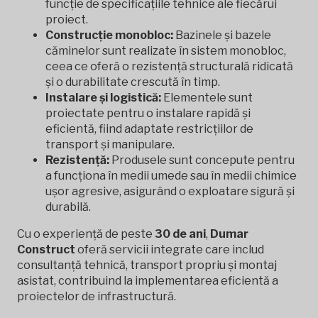
funcție de specificațiile tehnice ale fiecărui
proiect.
Construcție monobloc:
Bazinele și bazele
căminelor sunt realizate în sistem monobloc,
ceea ce oferă o rezistență structurală ridicată
și o durabilitate crescută în timp.
Instalare și logistică:
Elementele sunt
proiectate pentru o instalare rapidă și
eficientă, fiind adaptate restricțiilor de
transport și manipulare.
Rezistență:
Produsele sunt concepute pentru
a funcționa în medii umede sau în medii chimice
ușor agresive, asigurând o exploatare sigură și
durabilă.
Cu o experiență de peste
30 de ani
,
Dumar
Construct
oferă servicii integrate care includ
consultanță tehnică, transport propriu și montaj
asistat, contribuind la implementarea eficientă a
proiectelor de infrastructură.