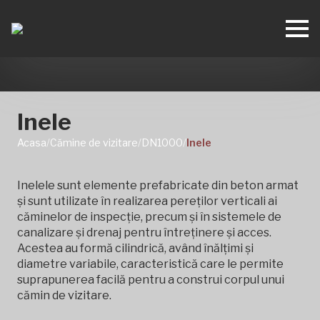
Inele
Acasa
/
Cămine de vizitare
/
DN1000
/
Inele
Inelele sunt elemente prefabricate din beton armat
și sunt utilizate în realizarea pereților verticali ai
căminelor de inspecție, precum și în sistemele de
canalizare și drenaj pentru întreținere și acces.
Acestea au formă cilindrică, având înălțimi și
diametre variabile, caracteristică care le permite
suprapunerea facilă pentru a construi corpul unui
cămin de vizitare.