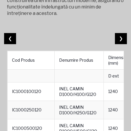
construirea unei infrastructuri moderne, asigurând o
funcționalitate îndelungată cu un minim de
întreținere a acestora.
❮
❯
Dimensiuni
Cod Produs
Denumire Produs
(mm)
D ext
INEL CAMIN
IC1000100120
1240
D1000/H100/G120
INEL CAMIN
IC1000250120
1240
D1000/H250/G120
INEL CAMIN
IC1000500120
1240