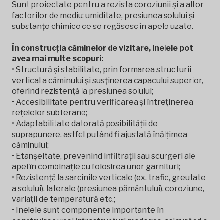
Sunt proiectate pentru a rezista coroziunii și a altor
factorilor de mediu: umiditate, presiunea solului și
substanțe chimice ce se regăsesc în apele uzate.
În construcția căminelor de vizitare, inelele pot
avea mai multe scopuri:
• Structură și stabilitate, prin formarea structurii
vertical a căminului și susținerea capacului superior,
oferind rezistență la presiunea solului;
• Accesibilitate pentru verificarea și întreținerea
rețelelor subterane;
• Adaptabilitate datorată posibilității de
suprapunere, astfel putând fi ajustată înălțimea
căminului;
• Etanșeitate, prevenind infiltrații sau scurgeri ale
apei în combinație cu folosirea unor garnituri;
• Rezistență la sarcinile verticale (ex. trafic, greutate
a solului), laterale (presiunea pământului), coroziune,
variații de temperatură etc.;
• Inelele sunt componente importante în