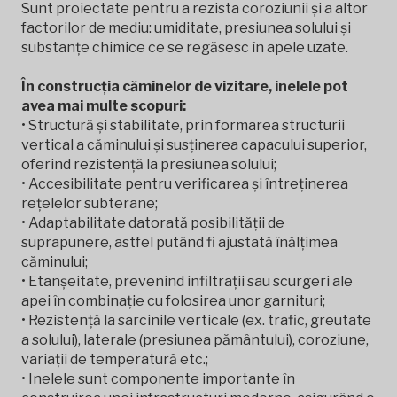
Sunt proiectate pentru a rezista coroziunii și a altor
factorilor de mediu: umiditate, presiunea solului și
substanțe chimice ce se regăsesc în apele uzate.
În construcția căminelor de vizitare, inelele pot
avea mai multe scopuri:
• Structură și stabilitate, prin formarea structurii
vertical a căminului și susținerea capacului superior,
oferind rezistență la presiunea solului;
• Accesibilitate pentru verificarea și întreținerea
rețelelor subterane;
• Adaptabilitate datorată posibilității de
suprapunere, astfel putând fi ajustată înălțimea
căminului;
• Etanșeitate, prevenind infiltrații sau scurgeri ale
apei în combinație cu folosirea unor garnituri;
• Rezistență la sarcinile verticale (ex. trafic, greutate
a solului), laterale (presiunea pământului), coroziune,
variații de temperatură etc.;
• Inelele sunt componente importante în