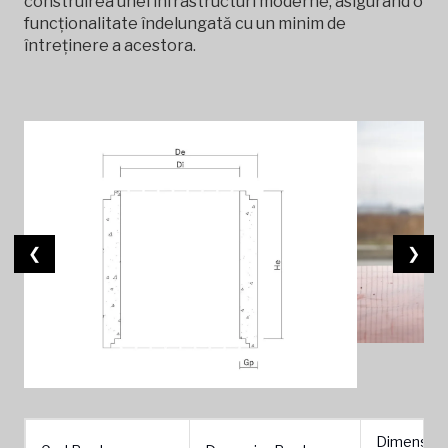
construirea unei infrastructuri moderne, asigurând o
funcționalitate îndelungată cu un minim de
întreținere a acestora.
❮
❯
Dimensiun