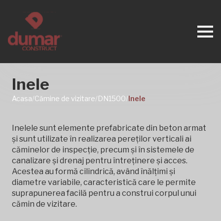
Inele
Acasa
/
Cămine de vizitare
/
DN1500
/
Inele
Inelele sunt elemente prefabricate din beton armat
și sunt utilizate în realizarea pereților verticali ai
căminelor de inspecție, precum și în sistemele de
canalizare și drenaj pentru întreținere și acces.
Acestea au formă cilindrică, având înălțimi și
diametre variabile, caracteristică care le permite
suprapunerea facilă pentru a construi corpul unui
cămin de vizitare.